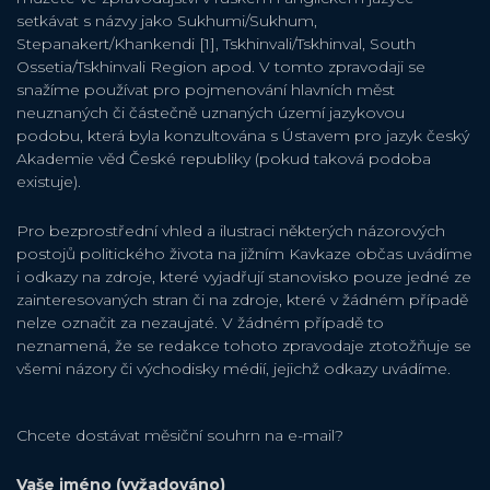
setkávat s názvy jako Sukhumi/Sukhum,
Stepanakert/Khankendi [1], Tskhinvali/Tskhinval, South
Ossetia/Tskhinvali Region apod. V tomto zpravodaji se
snažíme používat pro pojmenování hlavních měst
neuznaných či částečně uznaných území jazykovou
podobu, která byla konzultována s Ústavem pro jazyk český
Akademie věd České republiky (pokud taková podoba
existuje).
Pro bezprostřední vhled a ilustraci některých názorových
postojů politického života na jižním Kavkaze občas uvádíme
i odkazy na zdroje, které vyjadřují stanovisko pouze jedné ze
zainteresovaných stran či na zdroje, které v žádném případě
nelze označit za nezaujaté. V žádném případě to
neznamená, že se redakce tohoto zpravodaje ztotožňuje se
všemi názory či východisky médií, jejichž odkazy uvádíme.
Chcete dostávat měsiční souhrn na e-mail?
Vaše jméno (vyžadováno)