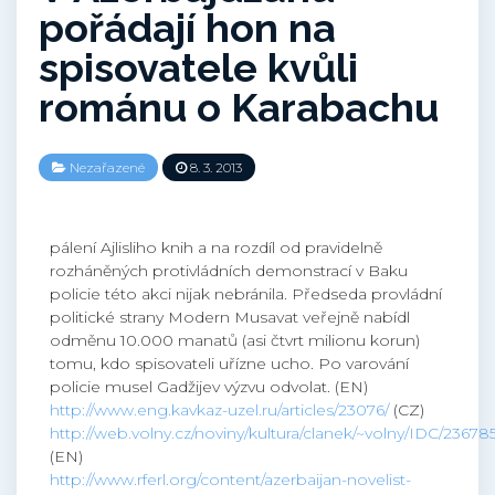
pořádají hon na
spisovatele kvůli
románu o Karabachu
Nezařazené
8. 3. 2013
pálení Ajlisliho knih a na rozdíl od pravidelně
rozháněných protivládních demonstrací v Baku
policie této akci nijak nebránila. Předseda provládní
politické strany Modern Musavat veřejně nabídl
odměnu 10.000 manatů (asi čtvrt milionu korun)
tomu, kdo spisovateli uřízne ucho. Po varování
policie musel Gadžijev výzvu odvolat. (EN)
http://www.eng.kavkaz-uzel.ru/articles/23076/
(CZ)
http://web.volny.cz/noviny/kultura/clanek/~volny/IDC/236785
(EN)
http://www.rferl.org/content/azerbaijan-novelist-