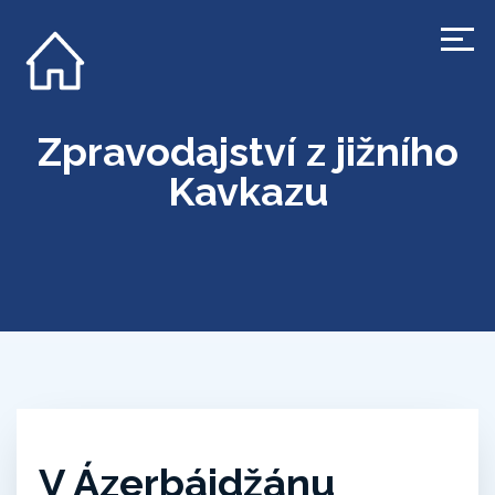
Zpravodajství z jižního
Kavkazu
V Ázerbájdžánu