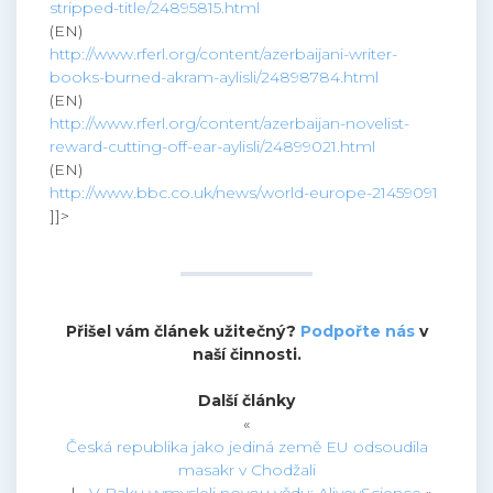
stripped-title/24895815.html
(EN)
http://www.rferl.org/content/azerbaijani-writer-
books-burned-akram-aylisli/24898784.html
(EN)
http://www.rferl.org/content/azerbaijan-novelist-
reward-cutting-off-ear-aylisli/24899021.html
(EN)
http://www.bbc.co.uk/news/world-europe-21459091
]]>
Přišel vám článek užitečný?
Podpořte nás
v
naší činnosti.
Další články
«
Česká republika jako jediná země EU odsoudila
masakr v Chodžali