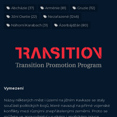
Abcházie
(37)
Arménie
(81)
Gruzie
(112)
Jižní Osetie
(22)
Nezařazené
(1246)
Náhorní Karabach
(31)
Ázerbájdžán
(80)
Vymezení
Názvy některých měst i území na jižním Kavkaze se staly
součástí politických bojů, které navazují na přímé vojenské
konflikty mezi různými znepřátelenými zeměmi. Proto se
můžete ve zpravodajství v ruském i anglickém jazyce