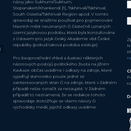
názvy jako Sukhumi/Sukhum,
Stepanakert/Khankendi [1], Tskhinvali/Tskhinval,
South Ossetia/Tskhinvali Region apod. V tomto
zpravodaji se snažíme používat pro pojmenování
hlavních měst neuznaných či částečně uznaných
území jazykovou podobu, která byla konzultována
s Ústavem pro jazyk český Akademie věd České
Zp
republiky (pokud taková podoba existuje).
N
)
Kř
Pro bezprostřední vhled a ilustraci některých
n
názorových postojů politického života na jižním
Kavkaze občas uvádíme i odkazy na zdroje, které
C
vyjadřují stanovisko pouze jedné ze
P
zainteresovaných stran či na zdroje, které v žádném
n
případě nelze označit za nezaujaté. V žádném
případě to neznamená, že se redakce tohoto
D
zpravodaje ztotožňuje se všemi názory či
východisky médií, jejichž odkazy uvádíme.