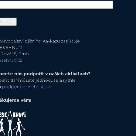
ravodajství z jižního Kavkazu zasjišťuje
ESEHNUTÍ
ížová 15, Brno
esehnuti.cz
hcete nás podpořit v našich aktivitách?
oslat dar můžete jednoduše a rychle
a
podporte.nesehnuti.cz
ěkujeme vám
!