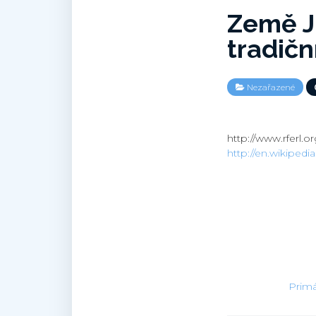
Země J
tradič
Nezařazené
http://www.rferl.
http://en.wikiped
Primát