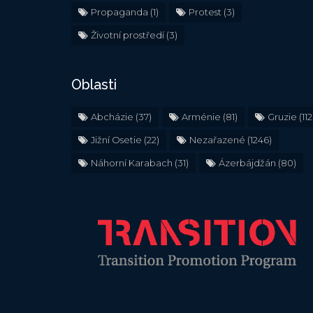
Propaganda
(1)
Protest
(3)
Životní prostředí
(3)
Oblasti
Abcházie
(37)
Arménie
(81)
Gruzie
(112
Jižní Osetie
(22)
Nezařazené
(1246)
Náhorní Karabach
(31)
Ázerbájdžán
(80)