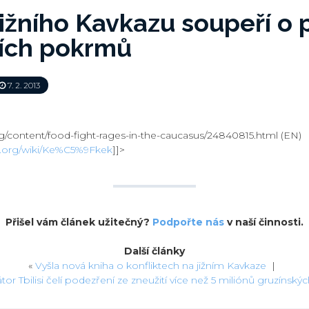
ižního Kavkazu soupeří o
ních pokrmů
7. 2. 2013
org/content/food-fight-rages-in-the-caucasus/24840815.html (EN)
ia.org/wiki/Ke%C5%9Fkek
]]>
Přišel vám článek užitečný?
Podpořte nás
v naší činnosti.
Další články
«
Vyšla nová kniha o konfliktech na jižním Kavkaze
|
or Tbilisi čelí podezření ze zneužití více než 5 miliónů gruzínských