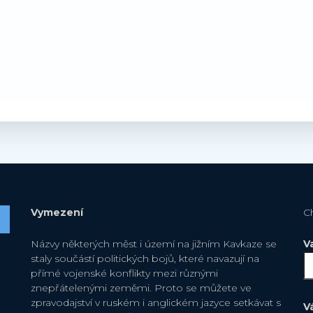
Vymezení
C
Názvy některých měst i území na jižním Kavkaze se
V
staly součástí politických bojů, které navazují na
přímé vojenské konflikty mezi různými
znepřátelenými zeměmi. Proto se můžete ve
zpravodajství v ruském i anglickém jazyce setkávat s
V