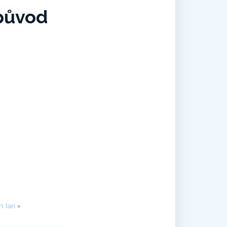
 původ
 lari
»