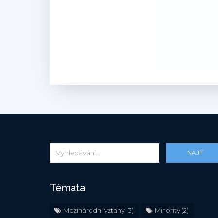
NAJÍT
Témata
Mezinárodní vztahy
(3)
Minority
(2)