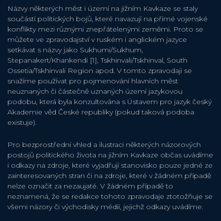
Názvy některých měst i území na jižním Kavkaze se staly
součástí politických bojů, které navazují na přímé vojenské
konflikty mezi různými znepřátelenými zeměmi. Proto se
můžete ve zpravodajství v ruském i anglickém jazyce
setkávat s názvy jako Sukhumi/Sukhum,
Stepanakert/Khankendi [1], Tskhinvali/Tskhinval, South
Ossetia/Tskhinvali Region apod. V tomto zpravodaji se
snažíme používat pro pojmenování hlavních měst
neuznaných či částečně uznaných území jazykovou
podobu, která byla konzultována s Ústavem pro jazyk český
Akademie věd České republiky (pokud taková podoba
existuje).
Pro bezprostřední vhled a ilustraci některých názorových
postojů politického života na jižním Kavkaze občas uvádíme
i odkazy na zdroje, které vyjadřují stanovisko pouze jedné ze
zainteresovaných stran či na zdroje, které v žádném případě
nelze označit za nezaujaté. V žádném případě to
neznamená, že se redakce tohoto zpravodaje ztotožňuje se
všemi názory či východisky médií, jejichž odkazy uvádíme.