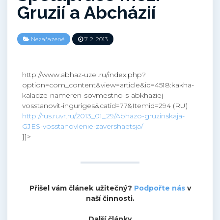
Gruzií a Abcházií
Nezařazené
7. 2. 2013
http://www.abhaz-uzel.ru/index.php?
option=com_content&view=article&id=4518:kakha-
kaladze-nameren-sovmestno-s-abkhaziej-
vosstanovit-inguriges&catid=77&Itemid=294 (RU)
http://rus.ruvr.ru/2013_01_29/Abhazo-gruzinskaja-
GJES-vosstanovlenie-zavershaetsja/
]]>
Přišel vám článek užitečný?
Podpořte nás
v
naší činnosti.
Další články