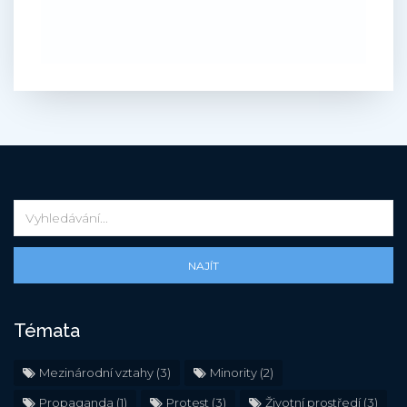
NAJÍT
Témata
Mezinárodní vztahy
(3)
Minority
(2)
Propaganda
(1)
Protest
(3)
Životní prostředí
(3)