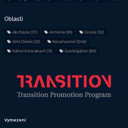
Oblasti
Abcházie
(37)
Arménie
(81)
Gruzie
(112)
Jižní Osetie
(22)
Nezařazené
(1246)
Náhorní Karabach
(31)
Ázerbájdžán
(80)
Vymezení