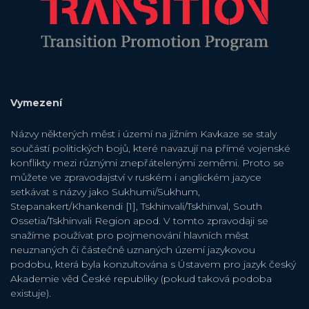
Vymezení
Názvy některých měst i území na jižním Kavkaze se staly
součástí politických bojů, které navazují na přímé vojenské
konflikty mezi různými znepřátelenými zeměmi. Proto se
můžete ve zpravodajství v ruském i anglickém jazyce
setkávat s názvy jako Sukhumi/Sukhum,
Stepanakert/Khankendi [1], Tskhinvali/Tskhinval, South
Ossetia/Tskhinvali Region apod. V tomto zpravodaji se
snažíme používat pro pojmenování hlavních měst
neuznaných či částečně uznaných území jazykovou
podobu, která byla konzultována s Ústavem pro jazyk český
Akademie věd České republiky (pokud taková podoba
existuje).