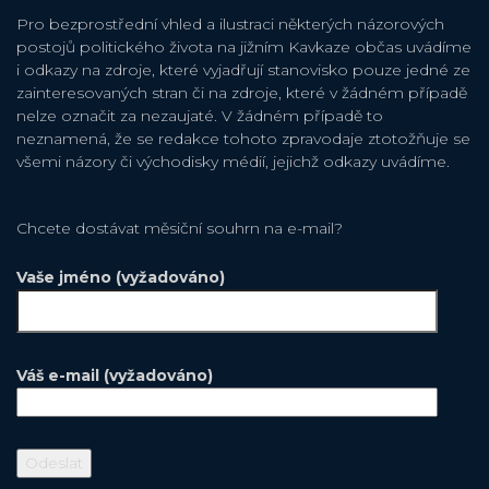
Pro bezprostřední vhled a ilustraci některých názorových
postojů politického života na jižním Kavkaze občas uvádíme
i odkazy na zdroje, které vyjadřují stanovisko pouze jedné ze
zainteresovaných stran či na zdroje, které v žádném případě
nelze označit za nezaujaté. V žádném případě to
neznamená, že se redakce tohoto zpravodaje ztotožňuje se
všemi názory či východisky médií, jejichž odkazy uvádíme.
Chcete dostávat měsiční souhrn na e-mail?
Vaše jméno (vyžadováno)
Váš e-mail (vyžadováno)