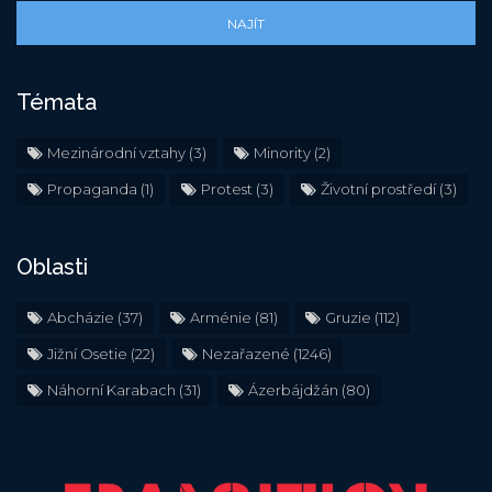
NAJÍT
Témata
Mezinárodní vztahy
(3)
Minority
(2)
Propaganda
(1)
Protest
(3)
Životní prostředí
(3)
Oblasti
Abcházie
(37)
Arménie
(81)
Gruzie
(112)
Jižní Osetie
(22)
Nezařazené
(1246)
Náhorní Karabach
(31)
Ázerbájdžán
(80)