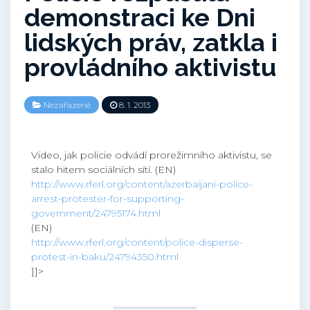
demonstraci ke Dni
lidských práv, zatkla i
provládního aktivistu
Nezařazené
8. 1. 2013
Video, jak policie odvádí prorežimního aktivistu, se
stalo hitem sociálních sítí. (EN)
http://www.rferl.org/content/azerbaijani-police-
arrest-protester-for-supporting-
government/24795174.html
(EN)
http://www.rferl.org/content/police-disperse-
protest-in-baku/24794350.html
]]>