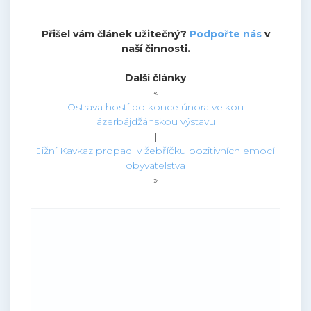
Přišel vám článek užitečný?
Podpořte nás
v
naší činnosti.
Další články
«
Ostrava hostí do konce února velkou
ázerbájdžánskou výstavu
|
Jižní Kavkaz propadl v žebříčku pozitivních emocí
obyvatelstva
»