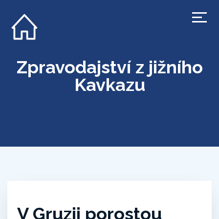
Zpravodajství z jižního
Kavkazu
V Gruzii porostou