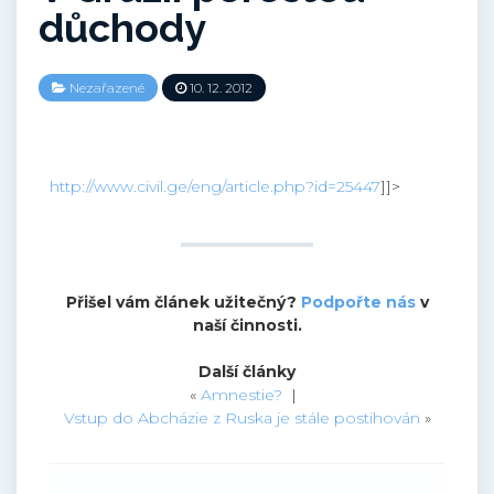
důchody
Nezařazené
10. 12. 2012
http://www.civil.ge/eng/article.php?id=25447
]]>
Přišel vám článek užitečný?
Podpořte nás
v
naší činnosti.
Další články
«
Amnestie?
|
Vstup do Abcházie z Ruska je stále postihován
»