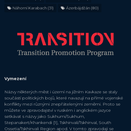
Náhorní Karabach
(31)
Ázerbájdžán
(80)
Vymezení
Názvy některých měst i území na jižním Kavkaze se staly
součástí politických bojů, které navazují na přímé vojenské
konflikty mezi různými znepřátelenými zeměmi. Proto se
můžete ve zpravodajství v ruském i anglickém jazyce
setkávat s názvy jako Sukhumi/Sukhum,
Stepanakert/Khankendi [1], Tskhinvali/Tskhinval, South
Ossetia/Tskhinvali Region apod. V tomto zpravodaji se