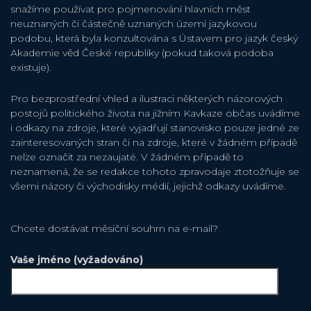
snažíme používat pro pojmenování hlavních měst
neuznaných či částečně uznaných území jazykovou
podobu, která byla konzultována s Ústavem pro jazyk český
Akademie věd České republiky (pokud taková podoba
existuje).
Pro bezprostřední vhled a ilustraci některých názorových
postojů politického života na jižním Kavkaze občas uvádíme
i odkazy na zdroje, které vyjadřují stanovisko pouze jedné ze
zainteresovaných stran či na zdroje, které v žádném případě
nelze označit za nezaujaté. V žádném případě to
neznamená, že se redakce tohoto zpravodaje ztotožňuje se
všemi názory či východisky médií, jejichž odkazy uvádíme.
Chcete dostávat měsiční souhrn na e-mail?
Vaše jméno (vyžadováno)